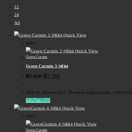
12
24
All
Quick View
Sale!
Quick View
Green Curmin
Green Curmin 3 กล่อง
฿
2,850
฿
2,700
Duis et aliquam orci. Vivamus augue quam, sollicitud
หยิบใส่ตะกร้า
Quick View
Sale!
Quick View
Green Curmin