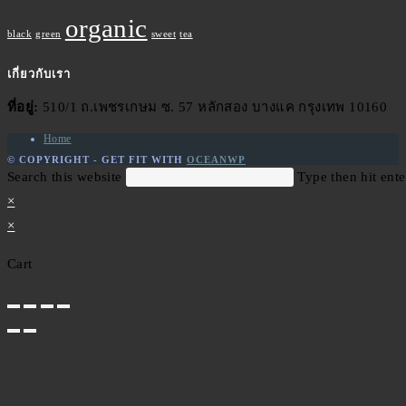
organic
black
green
sweet
tea
เกี่ยวกับเรา
ที่อยู่:
510/1 ถ.เพชรเกษม ซ. 57 หลักสอง บางแค กรุงเทพ 10160
Home
© COPYRIGHT - GET FIT WITH
OCEANWP
Search this website
Type then hit ente
×
×
Cart