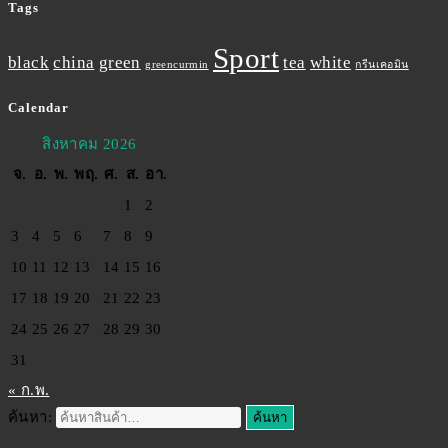
Tags
Sport
black
china
green
tea
white
greencurmin
กรีนเคอมิน
Calendar
สิงหาคม 2026
จ.
อ.
พ.
พฤ.
ศ.
ส.
อา.
1
2
3
4
5
6
7
8
9
10
11
12
13
14
15
16
17
18
19
20
21
22
23
24
25
26
27
28
29
30
31
« ก.พ.
ค้นหา:
ค้นหา