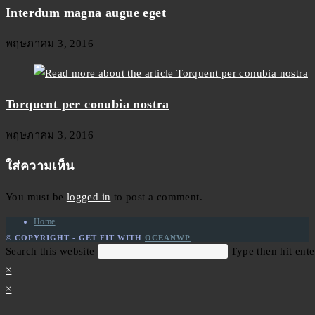
Interdum magna augue eget
พฤษภาคม 3, 2016
Torquent per conubia nostra
พฤษภาคม 3, 2016
ใส่ความเห็น
You must be
logged in
to post a comment.
Home
© COPYRIGHT - GET FIT WITH
OCEANWP
Search this website
Type then hit ente
×
×