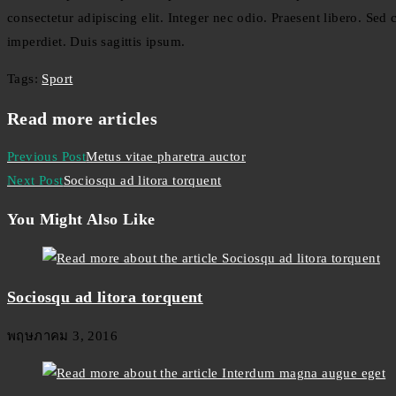
consectetur adipiscing elit. Integer nec odio. Praesent libero. Se
imperdiet. Duis sagittis ipsum.
Tags
:
Sport
Read more articles
Previous Post
Metus vitae pharetra auctor
Next Post
Sociosqu ad litora torquent
You Might Also Like
Sociosqu ad litora torquent
พฤษภาคม 3, 2016