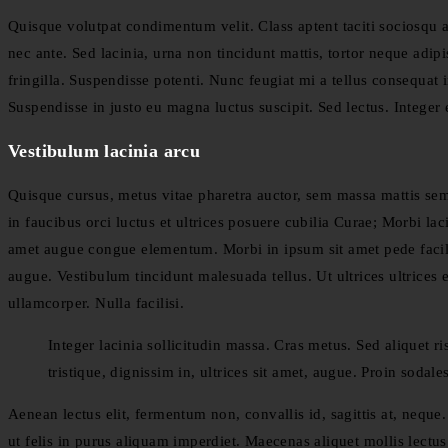
Quisque volutpat condimentum velit. Class aptent taciti sociosqu 
nec ante. Sed lacinia, urna non tincidunt mattis, tortor neque adipi
fringilla. Suspendisse potenti. Nunc feugiat mi a tellus consequat
Suspendisse in justo eu magna luctus suscipit. Sed lectus. Intege
Vestibulum lacinia arcu
Quisque cursus, metus vitae pharetra auctor, sem massa mattis s
in faucibus orci luctus et ultrices posuere cubilia Curae; Morbi lac
amet augue congue elementum. Morbi in ipsum sit amet pede facilisi
augue. Vestibulum tincidunt malesuada tellus. Ut ultrices ultrices 
ullamcorper. Nulla facilisi.
Integer lacinia sollicitudin massa. Cras metus. Sed aliquet ri
tristique, dignissim in, ultrices sit amet, augue. Proin sodale
Aenean lectus elit, fermentum non, convallis id, sagittis at, neque. 
ut felis in purus aliquam imperdiet. Maecenas aliquet mollis lectus