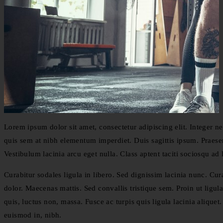
Lorem ipsum dolor sit amet, consectetur adipiscing elit. Integer ne
quis sem at nibh elementum imperdiet. Duis sagittis ipsum. Praese
Vestibulum lacinia arcu eget nulla. Class aptent taciti sociosqu ad
Curabitur sodales ligula in libero. Sed dignissim lacinia nunc. Cu
dolor. Maecenas mattis. Sed convallis tristique sem. Proin ut ligula 
quis, luctus non, massa. Fusce ac turpis quis ligula lacinia alique
euismod in, nibh.