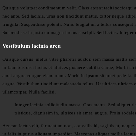
Quisque volutpat condimentum velit. Class aptent taciti sociosqu 
nec ante. Sed lacinia, urna non tincidunt mattis, tortor neque adipi
fringilla. Suspendisse potenti. Nunc feugiat mi a tellus consequat
Suspendisse in justo eu magna luctus suscipit. Sed lectus. Intege
Vestibulum lacinia arcu
Quisque cursus, metus vitae pharetra auctor, sem massa mattis s
in faucibus orci luctus et ultrices posuere cubilia Curae; Morbi lac
amet augue congue elementum. Morbi in ipsum sit amet pede facilisi
augue. Vestibulum tincidunt malesuada tellus. Ut ultrices ultrices 
ullamcorper. Nulla facilisi.
Integer lacinia sollicitudin massa. Cras metus. Sed aliquet ri
tristique, dignissim in, ultrices sit amet, augue. Proin sodale
Aenean lectus elit, fermentum non, convallis id, sagittis at, neque. 
ut felis in purus aliquam imperdiet. Maecenas aliquet mollis lectus