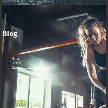
Blog
Home
>
Fitness
>
Neque adipiscing an cursus