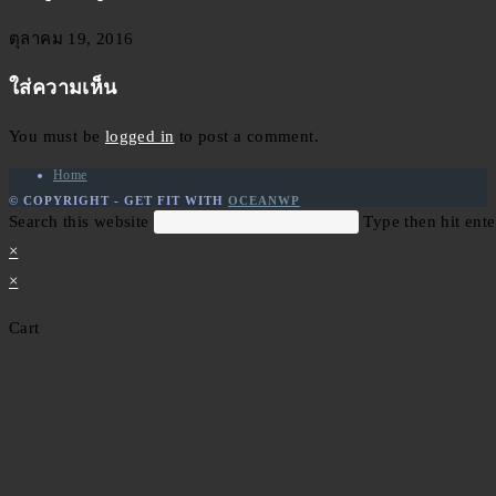
ตุลาคม 19, 2016
ใส่ความเห็น
You must be
logged in
to post a comment.
Home
© COPYRIGHT - GET FIT WITH
OCEANWP
Search this website
Type then hit ente
×
×
Cart