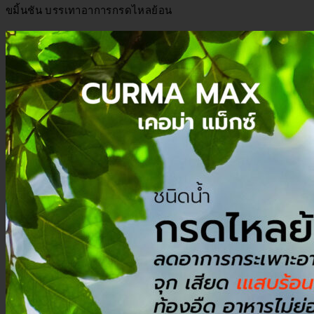
ขมิ้นชัน บรรเทาอาการกรดไหลย้อน